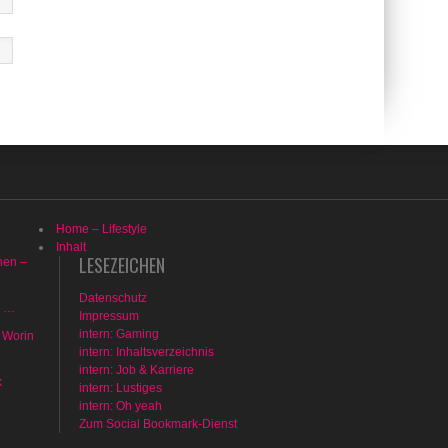
Home – Lifestyle
Inhalt
LESEZEICHEN
hen –
Datenschutz
n …
Impressum
intern: Gaming
 Worin
intern: Inhaltsverzeichnis
intern: Job & Karriere
k
intern: Lustiges
intern: Oh yeah
Zum Social Bookmark-Dienst