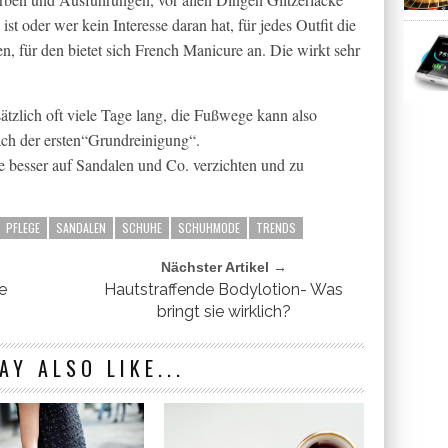
ist oder wer kein Interesse daran hat, für jedes Outfit die
n, für den bietet sich French Manicure an. Die wirkt sehr
tzlich oft viele Tage lang, die Fußwege kann also
ach der ersten“Grundreinigung“.
te besser auf Sandalen und Co. verzichten und zu
PFLEGE
SANDALEN
SCHUHE
SCHUHMODE
TRENDS
Nächster Artikel →
e
Hautstraffende Bodylotion- Was
bringt sie wirklich?
AY ALSO LIKE...