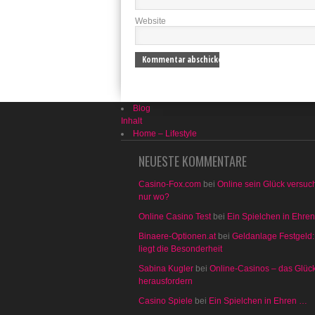
Website
Blog
Inhalt
Home – Lifestyle
NEUESTE KOMMENTARE
Casino-Fox.com
bei
Online sein Glück versuc
nur wo?
Online Casino Test
bei
Ein Spielchen in Ehre
Binaere-Optionen.at
bei
Geldanlage Festgeld:
liegt die Besonderheit
Sabina Kugler
bei
Online-Casinos – das Glüc
herausfordern
Casino Spiele
bei
Ein Spielchen in Ehren …