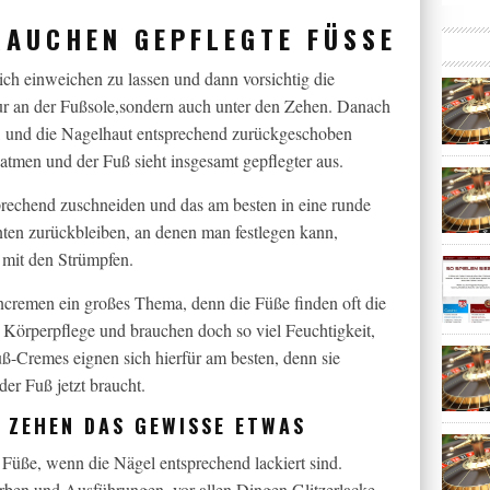
AUCHEN GEPFLEGTE FÜSSE
rlich einweichen zu lassen und dann vorsichtig die
ur an der Fußsole,sondern auch unter den Zehen. Danach
en, und die Nagelhaut entsprechend zurückgeschoben
tmen und der Fuß sieht insgesamt gepflegter aus.
prechend zuschneiden und das am besten in eine runde
ten zurückbleiben, an denen man festlegen kann,
 mit den Strümpfen.
ncremen ein großes Thema, denn die Füße finden oft die
 Körperpflege und brauchen doch so viel Feuchtigkeit,
ß-Cremes eignen sich hierfür am besten, denn sie
der Fuß jetzt braucht.
 ZEHEN DAS GEWISSE ETWAS
Füße, wenn die Nägel entsprechend lackiert sind.
arben und Ausführungen, vor allen Dingen Glitzerlacke