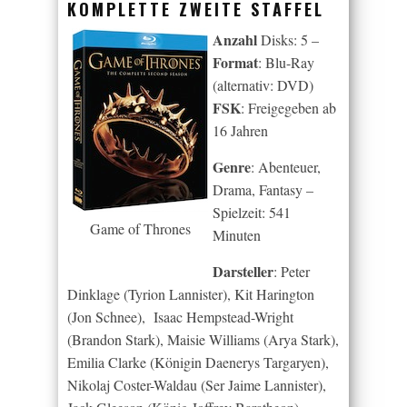
KOMPLETTE ZWEITE STAFFEL
Anzahl
Disks: 5 –
Format
: Blu-Ray
(alternativ: DVD)
FSK
: Freigegeben ab
16 Jahren
Genre
: Abenteuer,
Drama, Fantasy –
Spielzeit: 541
Game of Thrones
Minuten
Darsteller
: Peter
Dinklage (Tyrion Lannister), Kit Harington
(Jon Schnee), Isaac Hempstead-Wright
(Brandon Stark), Maisie Williams (Arya Stark),
Emilia Clarke (Königin Daenerys Targaryen),
Nikolaj Coster-Waldau (Ser Jaime Lannister),