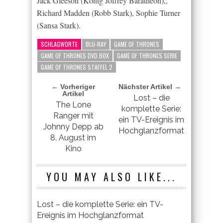
Jack Gleeson (König Joffrey Baratheon),,
Richard Madden (Robb Stark), Sophie Turner
(Sansa Stark).
SCHLAGWORTE
BLU-RAY
GAME OF THRONES
GAME OF THRONES DVD BOX
GAME OF THRONES SERIE
GAME OF THRONES STAFFEL 2
← Vorheriger
Nächster Artikel →
Artikel
Lost – die
The Lone
komplette Serie:
Ranger mit
ein TV-Ereignis im
Johnny Depp ab
Hochglanzformat
8. August im
Kino
YOU MAY ALSO LIKE...
Lost – die komplette Serie: ein TV-
Ereignis im Hochglanzformat