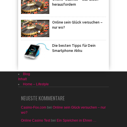
herausfordern
Online sein Glück versuchen –
nur wo?
Die besten Tipps für Dein
Smartphone Akku
Blog
Inhalt
Home – Lifestyle
NEUESTE KOMMENTARE
Casino-Fox.com
bei
Online sein Glück versuchen – nur
wo?
Online Casino Test
bei
Ein Spielchen in Ehren …