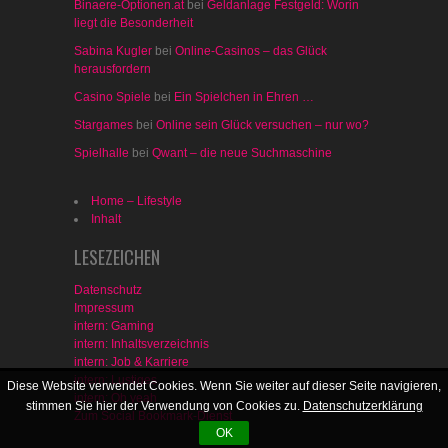
Binaere-Optionen.at
bei
Geldanlage Festgeld: Worin
liegt die Besonderheit
Sabina Kugler
bei
Online-Casinos – das Glück
herausfordern
Casino Spiele
bei
Ein Spielchen in Ehren …
Stargames
bei
Online sein Glück versuchen – nur wo?
Spielhalle
bei
Qwant – die neue Suchmaschine
Home – Lifestyle
Inhalt
LESEZEICHEN
Datenschutz
Impressum
intern: Gaming
intern: Inhaltsverzeichnis
intern: Job & Karriere
intern: Lustiges
Diese Website verwendet Cookies. Wenn Sie weiter auf dieser Seite navigieren,
intern: Oh yeah
stimmen Sie hier der Verwendung von Cookies zu.
Datenschutzerklärung
Zum Social Bookmark-Dienst
OK