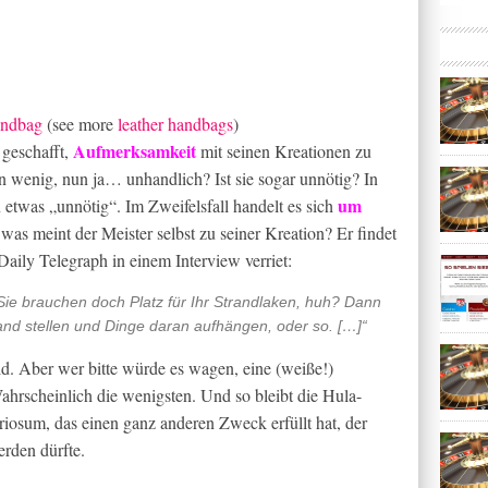
andbag
(see more
leather handbags
)
Aufmerksamkeit
 geschafft,
mit seinen Kreationen zu
in wenig, nun ja… unhandlich? Ist sie sogar unnötig? In
um
n etwas „unnötig“. Im Zweifelsfall handelt es sich
was meint der Meister selbst zu seiner Kreation? Er findet
Daily Telegraph in einem Interview verriet:
 Sie brauchen doch Platz für Ihr Strandlaken, huh? Dann
nd stellen und Dinge daran aufhängen, oder so. […]“
eld. Aber wer bitte würde es wagen, eine (weiße!)
hrscheinlich die wenigsten. Und so bleibt die Hula-
osum, das einen ganz anderen Zweck erfüllt hat, der
rden dürfte.