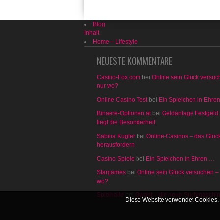
Blog
Inhalt
Home – Lifestyle
NEUESTE KOMMENTARE
Casino-Fox.com
bei
Online sein Glück versuc
nur wo?
Online Casino Test
bei
Ein Spielchen in Ehre
Binaere-Optionen.at
bei
Geldanlage Festgeld:
liegt die Besonderheit
Sabina Kugler
bei
Online-Casinos – das Glüc
herausfordern
Casino Spiele
bei
Ein Spielchen in Ehren …
Stargames
bei
Online sein Glück versuchen –
wo?
Spielhalle
bei
Qwant – die neue Suchmaschi
Diese Website verwendet Cookies. 