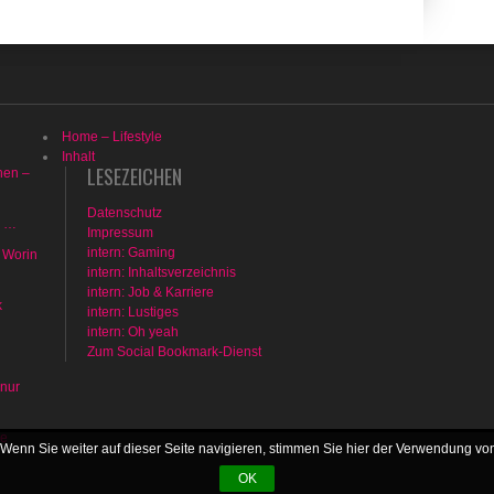
Home – Lifestyle
Inhalt
LESEZEICHEN
hen –
Datenschutz
n …
Impressum
intern: Gaming
 Worin
intern: Inhaltsverzeichnis
intern: Job & Karriere
k
intern: Lustiges
intern: Oh yeah
Zum Social Bookmark-Dienst
 nur
ne
Wenn Sie weiter auf dieser Seite navigieren, stimmen Sie hier der Verwendung vo
OK