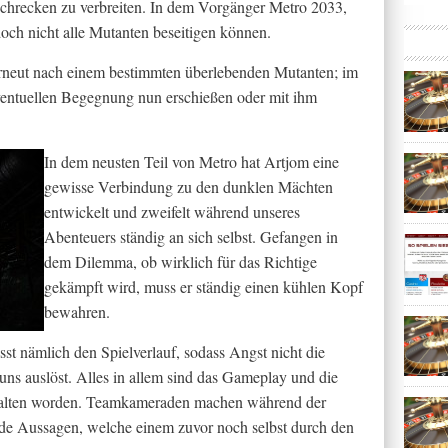
hrecken zu verbreiten. In dem Vorgänger Metro 2033,
doch nicht alle Mutanten beseitigen können.
erneut nach einem bestimmten überlebenden Mutanten; im
eventuellen Begegnung nun erschießen oder mit ihm
In dem neusten Teil von Metro hat Artjom eine
gewisse Verbindung zu den dunklen Mächten
entwickelt und zweifelt während unseres
Abenteuers ständig an sich selbst. Gefangen in
dem Dilemma, ob wirklich für das Richtige
gekämpft wird, muss er ständig einen kühlen Kopf
bewahren.
st nämlich den Spielverlauf, sodass Angst nicht die
 uns auslöst. Alles in allem sind das Gameplay und die
ehalten worden. Teamkameraden machen während der
nde Aussagen, welche einem zuvor noch selbst durch den