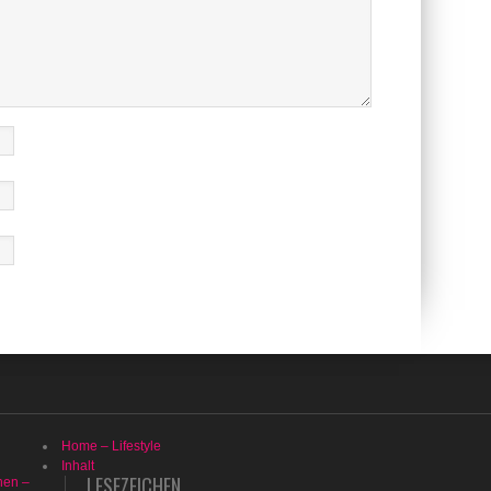
Home – Lifestyle
Inhalt
LESEZEICHEN
hen –