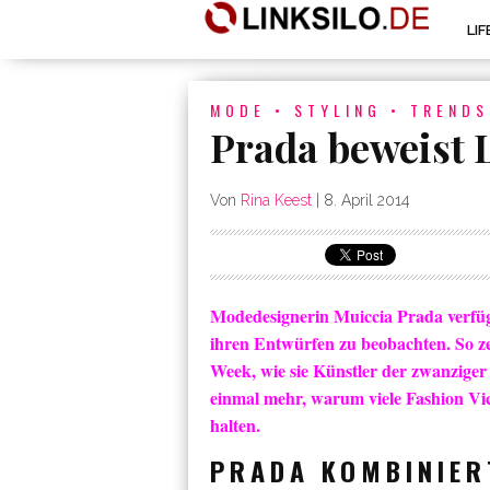
LI
MODE
•
STYLING
•
TRENDS
Prada beweist 
Von
Rina Keest
|
8. April 2014
Modedesignerin Muiccia Prada verfügt
ihren Entwürfen zu beobachten. So ze
Week, wie sie Künstler der zwanziger 
einmal mehr, warum viele Fashion Vic
halten.
PRADA KOMBINIER