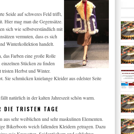
 Seide auf schweres Feld trifft,
it. Hier mag man die Gegensätze.
nen sich wie selbstverständlich mit
nsätzen vermuten, dass es sich
und Winterkollektion handelt.
, das Farben eine große Rolle
n einzelnen Stücken zu finden
t tristen Herbst und Winter.
t. Sie schmücken knielange Kleider aus edelster Seite
 fällt natürlich in der kalten Jahreszeit schön warm.
R DIE TRISTEN TAGE
on aus sehr weiblichen und sehr maskulinen Elementen.
ige Bikerboots weich fallenden Kleidern getragen. Dazu
ires wie Krawatten, Seidentüchern und schlichter