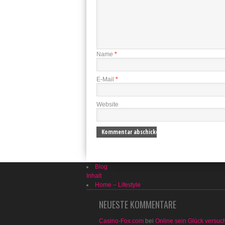
Name
*
E-Mail
*
Website
Blog
Inhalt
Home – Lifestyle
NEUESTE KOMMENTARE
Casino-Fox.com
bei
Online sein Glück versuc