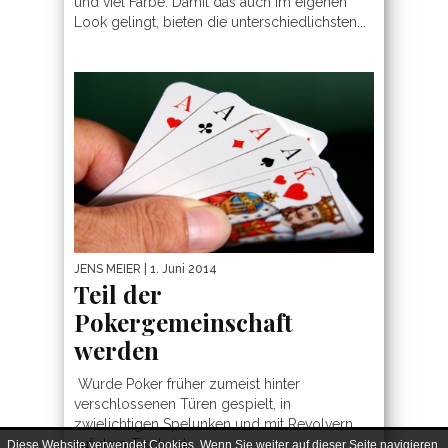
und viel Farbe. Damit das auch im eigenen
Look gelingt, bieten die unterschiedlichsten...
JENS MEIER
| 1. Juni 2014
Teil der
Pokergemeinschaft
werden
Wurde Poker früher zumeist hinter
verschlossenen Türen gespielt, in
zwielichtigen Spelunken und mit Revolvern
auf dem Tisch, ist...
Diese Website verwendet Cookies. Wenn Sie weiter auf dieser Seite navigieren,