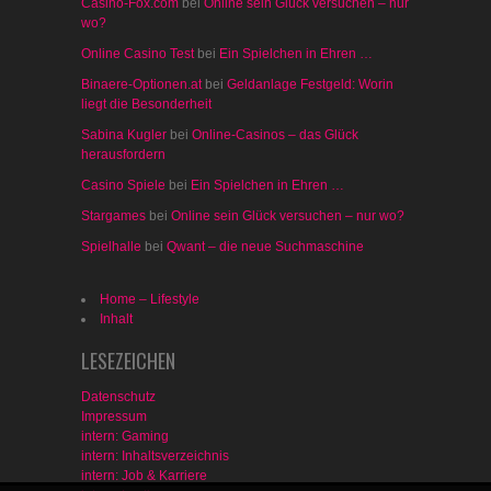
Casino-Fox.com
bei
Online sein Glück versuchen – nur
wo?
Online Casino Test
bei
Ein Spielchen in Ehren …
Binaere-Optionen.at
bei
Geldanlage Festgeld: Worin
liegt die Besonderheit
Sabina Kugler
bei
Online-Casinos – das Glück
herausfordern
Casino Spiele
bei
Ein Spielchen in Ehren …
Stargames
bei
Online sein Glück versuchen – nur wo?
Spielhalle
bei
Qwant – die neue Suchmaschine
Home – Lifestyle
Inhalt
LESEZEICHEN
Datenschutz
Impressum
intern: Gaming
intern: Inhaltsverzeichnis
intern: Job & Karriere