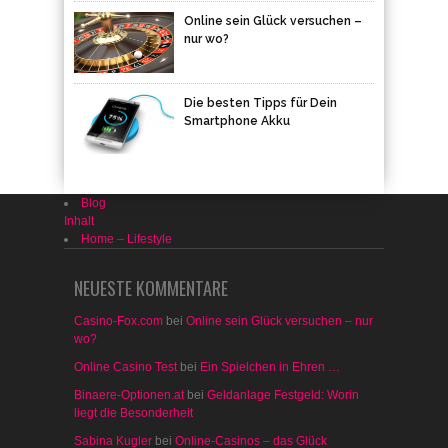
Online sein Glück versuchen –
nur wo?
Die besten Tipps für Dein
Smartphone Akku
Blog
Inhalt
Home – Lifestyle
NEUESTE KOMMENTARE
Casino-Fox.com
bei
Online sein Glück versuchen – nur
wo?
Online Casino Test
bei
Ein Spielchen in Ehren …
Binaere-Optionen.at
bei
Geldanlage Festgeld: Worin
liegt die Besonderheit
Sabina Kugler
bei
Online-Casinos – das Glück