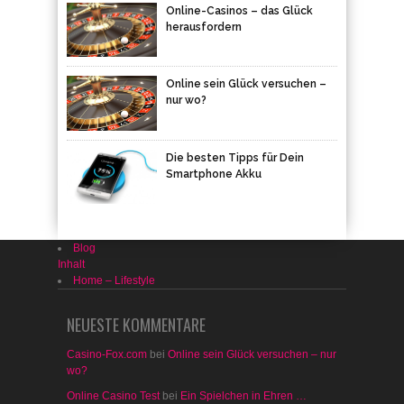
Online-Casinos – das Glück
herausfordern
Online sein Glück versuchen –
nur wo?
Die besten Tipps für Dein
Smartphone Akku
Blog
Inhalt
Home – Lifestyle
NEUESTE KOMMENTARE
Casino-Fox.com
bei
Online sein Glück versuchen – nur
wo?
Online Casino Test
bei
Ein Spielchen in Ehren …