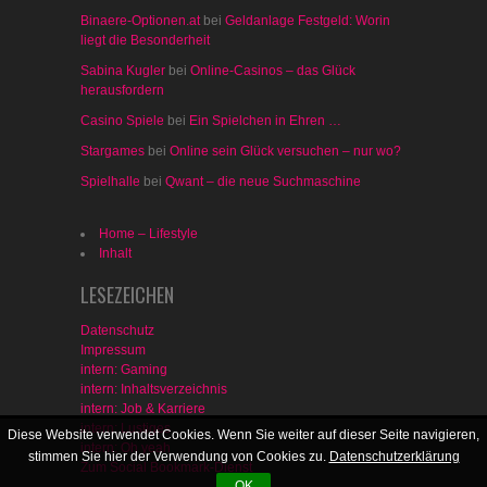
Binaere-Optionen.at
bei
Geldanlage Festgeld: Worin
liegt die Besonderheit
Sabina Kugler
bei
Online-Casinos – das Glück
herausfordern
Casino Spiele
bei
Ein Spielchen in Ehren …
Stargames
bei
Online sein Glück versuchen – nur wo?
Spielhalle
bei
Qwant – die neue Suchmaschine
Home – Lifestyle
Inhalt
LESEZEICHEN
Datenschutz
Impressum
intern: Gaming
intern: Inhaltsverzeichnis
intern: Job & Karriere
intern: Lustiges
Diese Website verwendet Cookies. Wenn Sie weiter auf dieser Seite navigieren,
intern: Oh yeah
stimmen Sie hier der Verwendung von Cookies zu.
Datenschutzerklärung
Zum Social Bookmark-Dienst
OK