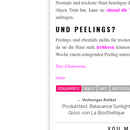
Normale und trockene Haut benötigen di
einmal die
öligen Teint hat, kann sie
auftragen.
UND PEELINGS?
Peelings sind ebenfalls nichts für troc
irritieren
da sie die Haut stark
können. 
Woche einem reinigenden Peeling unterz
Stay Glamorous,
Anne
SCHLAGWORTE
BEAUTY
HAUT
HAUTPFLEGE
← Vorheriger Artikel
Produkttest: Belavance Sunligh
Gloss von La Biosthetique
YOU M