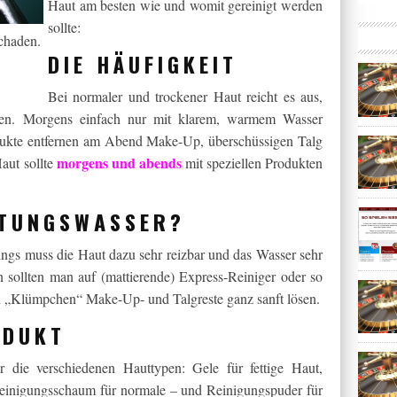
Haut am besten wie und womit gereinigt werden
sollte:
chaden.
DIE HÄUFIGKEIT
Bei normaler und trockener Haut reicht es aus,
igen. Morgens einfach nur mit klarem, warmem Wasser
ukte entfernen am Abend Make-Up, überschüssigen Talg
morgens und abends
aut sollte
mit speziellen Produkten
ITUNGSWASSER?
ings muss die Haut dazu sehr reizbar und das Wasser sehr
n sollten man auf (mattierende) Express-Reiniger oder so
n „Klümpchen“ Make-Up- und Talgreste ganz sanft lösen.
ODUKT
 die verschiedenen Hauttypen: Gele für fettige Haut,
Reinigungsschaum für normale – und Reinigungspuder für