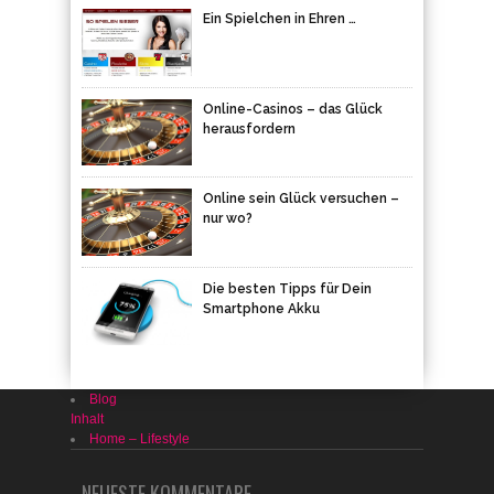
Ein Spielchen in Ehren …
Online-Casinos – das Glück
herausfordern
Online sein Glück versuchen –
nur wo?
Die besten Tipps für Dein
Smartphone Akku
Blog
Inhalt
Home – Lifestyle
NEUESTE KOMMENTARE