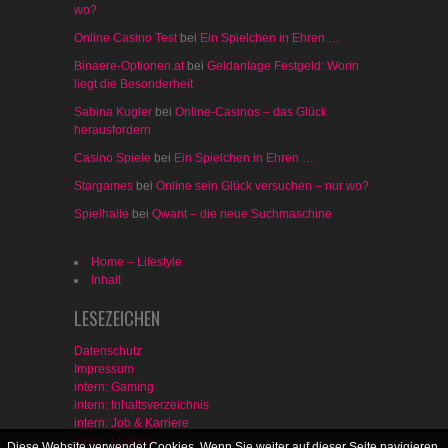
wo?
Online Casino Test
bei
Ein Spielchen in Ehren …
Binaere-Optionen.at
bei
Geldanlage Festgeld: Worin
liegt die Besonderheit
Sabina Kugler
bei
Online-Casinos – das Glück
herausfordern
Casino Spiele
bei
Ein Spielchen in Ehren …
Stargames
bei
Online sein Glück versuchen – nur wo?
Spielhalle
bei
Qwant – die neue Suchmaschine
Home – Lifestyle
Inhalt
LESEZEICHEN
Datenschutz
Impressum
intern: Gaming
intern: Inhaltsverzeichnis
intern: Job & Karriere
intern: Lustiges
Diese Website verwendet Cookies. Wenn Sie weiter auf dieser Seite navigieren,