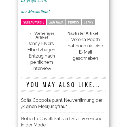
der Maximilian!
SCHLAGWORTE
LADY GAGA
PROMIS
STARS
← Vorheriger
Nächster Artikel →
Artikel
Verona Pooth
Jenny Elvers-
hat noch nie eine
Elbertzhagen:
E-Mail
Entzug nach
geschrieben
peinlichem
Interview
YOU MAY ALSO LIKE...
Sofia Coppola plant Neuverfilmung der
„kleinen Meerjungfrau“
Roberto Cavalli kritisiert Star-Verehrung
in der Mode