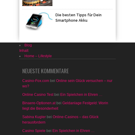
Die besten Tipps für Dein
Smartphone Akku
Blog
Inhalt
Home – Lifestyle
NEUESTE KOMMENTARE
Casino-Fox.com
bei
Online sein Glück versuchen – nur
wo?
Online Casino Test
bei
Ein Spielchen in Ehren …
Binaere-Optionen.at
bei
Geldanlage Festgeld: Worin
liegt die Besonderheit
Sabina Kugler
bei
Online-Casinos – das Glück
herausfordern
Casino Spiele
bei
Ein Spielchen in Ehren …