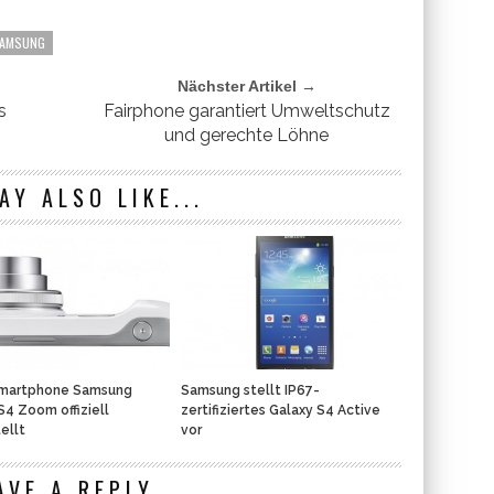
AMSUNG
Nächster Artikel →
s
Fairphone garantiert Umweltschutz
und gerechte Löhne
AY ALSO LIKE...
martphone Samsung
Samsung stellt IP67-
S4 Zoom offiziell
zertifiziertes Galaxy S4 Active
ellt
vor
AVE A REPLY