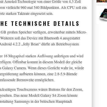
 mit Amoled-Technologie von einer Größe von 4,3 Zoll
on vielleicht 960 mal 540 Bildpunkten. Als CPU soll ein
tz starken Taktrate eingesetzt sein.
HE TECHNISCHE DETAILS
 GB großen Speicher verfügen, erweiterbar mittels Micro-
eiteren soll das Device mit Bluetooth 4 ausgestattet
ndroid 4.2.2 „Jelly Bean“ dürfte als Betriebssystem
r 16 Megapixel starken Auflösung anfertigen und wird
erfügen. Offenbar kommt in diesem Modell der gleiche
 Galaxy Camera. Wenn dieses Gerücht wahr ist, würde
rgrößerung aufbieten können, eine 2.8-5.9-Blende
 umfassende Brennweite ermöglichen.
ückseitigen Touchscreens wären Buttons für den Zoom,
rgesehen. Das neue Modell Galaxy S4 Zoom könnte
anstaltung Samsungs in der britischen Hauptstadt