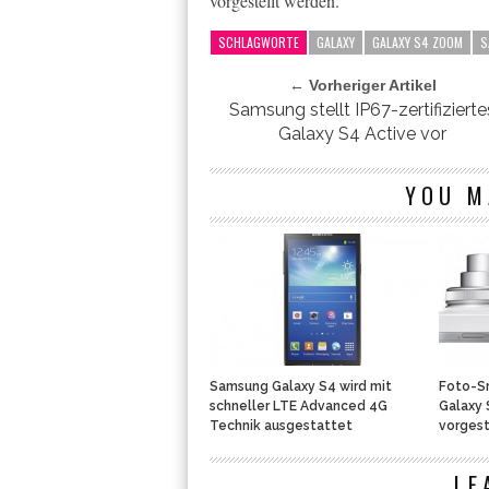
vorgestellt werden.
SCHLAGWORTE
GALAXY
GALAXY S4 ZOOM
S
← Vorheriger Artikel
Samsung stellt IP67-zertifizierte
Galaxy S4 Active vor
YOU M
Samsung Galaxy S4 wird mit
Foto-S
schneller LTE Advanced 4G
Galaxy 
Technik ausgestattet
vorgest
LE