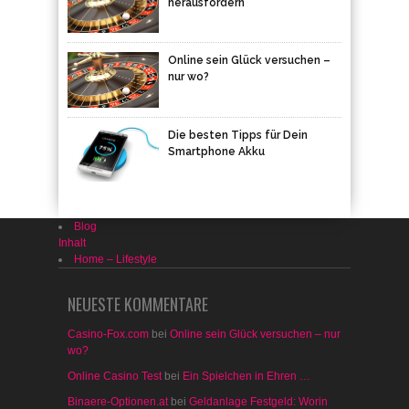
herausfordern
Online sein Glück versuchen –
nur wo?
Die besten Tipps für Dein
Smartphone Akku
Blog
Inhalt
Home – Lifestyle
NEUESTE KOMMENTARE
Casino-Fox.com
bei
Online sein Glück versuchen – nur
wo?
Online Casino Test
bei
Ein Spielchen in Ehren …
Binaere-Optionen.at
bei
Geldanlage Festgeld: Worin