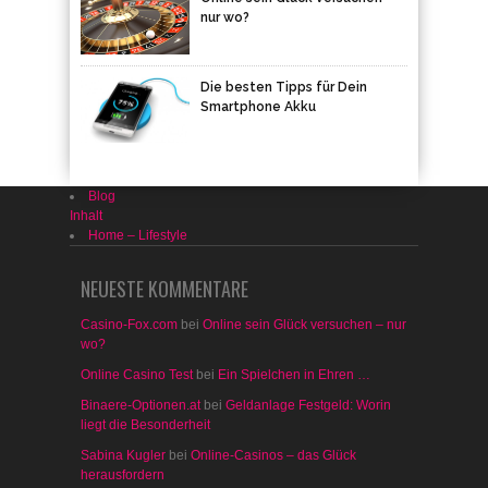
nur wo?
Die besten Tipps für Dein
Smartphone Akku
Blog
Inhalt
Home – Lifestyle
NEUESTE KOMMENTARE
Casino-Fox.com
bei
Online sein Glück versuchen – nur
wo?
Online Casino Test
bei
Ein Spielchen in Ehren …
Binaere-Optionen.at
bei
Geldanlage Festgeld: Worin
liegt die Besonderheit
Sabina Kugler
bei
Online-Casinos – das Glück
herausfordern