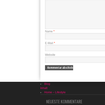
Name
*
E-Mail
*
Website
Blog
Inhalt
Home – Lifestyle
NEUESTE KOMMENTARE