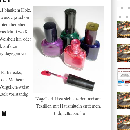
auf blankem Holz,
 wusste ja schon
apier aber eben
was Mutti weiß,
Weisheit hin oder
k auf den
ray dagegen vor
 Farbklecks,
r das Malheur
 Vorgehensweise
Lack vollständig
Nagellack lässt sich aus den meisten
Textilien mit Hausmitteln entfernen.
EM
Bildquelle: sxc.hu