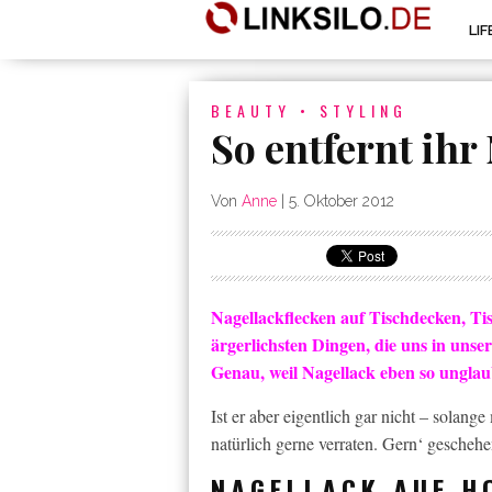
LI
BEAUTY
•
STYLING
So entfernt ihr
Von
Anne
|
5. Oktober 2012
Nagellackflecken auf Tischdecken, Ti
ärgerlichsten Dingen, die uns in u
Genau, weil Nagellack eben so unglaub
Ist er aber eigentlich gar nicht – solang
natürlich gerne verraten. Gern‘ geschehe
NAGELLACK AUF H