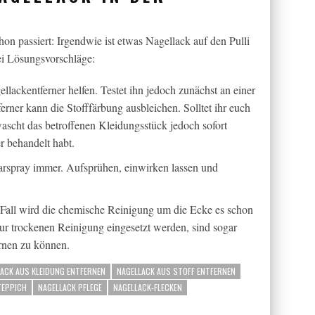
on passiert: Irgendwie ist etwas Nagellack auf den Pulli
rei Lösungsvorschläge:
llackentferner helfen. Testet ihn jedoch zunächst an einer
ferner kann die Stofffärbung ausbleichen. Solltet ihr euch
wascht das betroffenen Kleidungsstück jedoch sofort
r behandelt habt.
arspray immer. Aufsprühen, einwirken lassen und
 Fall wird die chemische Reinigung um die Ecke es schon
zur trockenen Reinigung eingesetzt werden, sind sogar
rnen zu können.
ACK AUS KLEIDUNG ENTFERNEN
NAGELLACK AUS STOFF ENTFERNEN
TEPPICH
NAGELLACK PFLEGE
NAGELLACK-FLECKEN