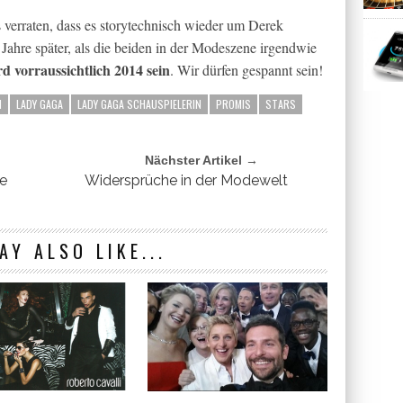
ts verraten, dass es storytechnisch wieder um Derek
ahre später, als die beiden in der Modeszene irgendwie
rd vorraussichtlich 2014 sein
. Wir dürfen gespannt sein!
M
LADY GAGA
LADY GAGA SCHAUSPIELERIN
PROMIS
STARS
Nächster Artikel →
e
Widersprüche in der Modewelt
AY ALSO LIKE...