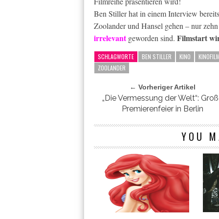
Filmreihe präsentieren wird!
Ben Stiller hat in einem Interview berei
Zoolander und Hansel gehen – nur zehn J
irrelevant
Filmstart wi
geworden sind.
SCHLAGWORTE
BEN STILLER
KINO
KINOFIL
ZOOLANDER
← Vorheriger Artikel
„Die Vermessung der Welt“: Groß
Premierenfeier in Berlin
YOU M