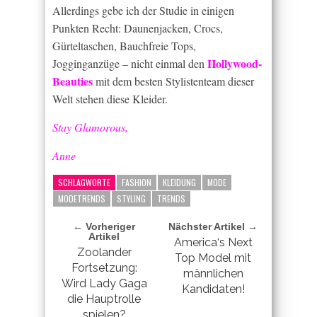
Allerdings gebe ich der Studie in einigen
Punkten Recht: Daunenjacken, Crocs,
Gürteltaschen, Bauchfreie Tops,
Hollywood-
Jogginganzüge – nicht einmal den
Beauties
mit dem besten Stylistenteam dieser
Welt stehen diese Kleider.
Stay Glamorous,
Anne
SCHLAGWORTE
FASHION
KLEIDUNG
MODE
MODETRENDS
STYLING
TRENDS
← Vorheriger
Nächster Artikel →
Artikel
America‘s Next
Zoolander
Top Model mit
Fortsetzung:
männlichen
Wird Lady Gaga
Kandidaten!
die Hauptrolle
spielen?