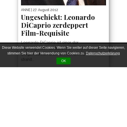
ANNE
| 27. August 2012
Ungeschickt: Leonardo
DiCaprio zerdeppert
Film-Requisite
Leonardo DiCaprio ist einer der
Diese Website verwendet Cookies. Wenn Sie weiter auf dieser Seite navigieren,
angesagtesten Schauspieler Hollywoods, seit
stimmen Sie hier der Verwendung von Cookies zu.
Datenschutzerklärung
einigen Jahren dreht er Film um Film und
strahlt...
OK
CONNECT
ADVERTISEMENT