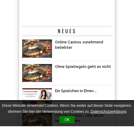
NEUES
Online Casinos zunehmend
beliebter
Ohne Spielregeln geht es nicht
Ein Spielchen in Ehren …
Online-Casinos – das Glück
herausfordern
Diese Website verwendet Cookies. Wenn Sie weiter auf dieser Seite navigieren,
stimmen Sie hier der Verwendung von Cookies zu.
Datenschutzerklärung
Online sein Glück versuchen –
OK
nur wo?