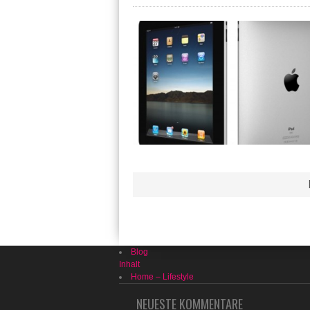
Blog
Inhalt
Home – Lifestyle
NEUESTE KOMMENTARE
Casino-Fox.com
bei
Online sein Glück versuc
nur wo?
Online Casino Test
bei
Ein Spielchen in Ehre