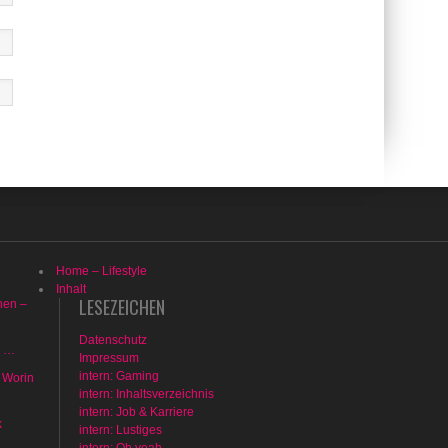
Home – Lifestyle
Inhalt
LESEZEICHEN
hen –
Datenschutz
n …
Impressum
intern: Gaming
 Worin
intern: Inhaltsverzeichnis
intern: Job & Karriere
k
intern: Lustiges