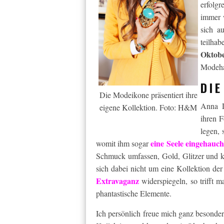
erfolgr
immer w
sich a
teilha
Oktob
Modeha
DI
Die Modeikone präsentiert ihre
Anna D
eigene Kollektion. Foto: H&M
ihren 
legen, 
eine Seele eingehauch
womit ihm sogar
Schmuck umfassen, Gold, Glitzer und kü
sich dabei nicht um eine Kollektion der
Extravaganz
widerspiegeln, so trifft 
phantastische Elemente.
Ich persönlich freue mich ganz besonder