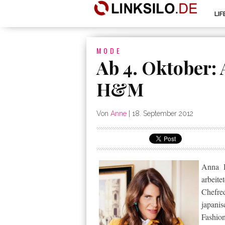
LI
MODE
Ab 4. Oktober: 
H&M
Von
Anne
|
18. September 2012
Anna 
arbeite
Chefre
japani
Fashion