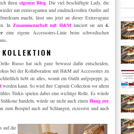
eigenen Blog
eich ihren
. Die viel beschäftigte Lady, die
ieder mit extravaganten und eindrucksvollen Outfits auf
ufmerksam macht, lässt uns jetzt an dieser Extravaganz
Zusammenarbeit mit H&M
4.
ben. In
lanciert sie am
er
eine eigene Accessoires-Linie beim schwedischen
us.
E KOLLEKTION
ello Russo hat sich ganz bewusst dafür entscheiden,
Fokus bei der Kollaboration mit H&M auf Accessoires zu
schließlich liebt sie alles, womit ein Outfit aufgepeppt, ja,
t
werden kann. So wird ihre Capsule Collection vor allem
hles Türkis spielen dabei eine wichtige Rolle. Es würde
Hang zur
 Stilikone handeln, würde sie nicht auch einen
man zum Beispiel auch auf Schlangen, exzessive und auch
s auf die