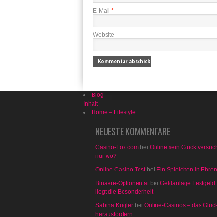
E-Mail
*
Website
Blog
Inhalt
Home – Lifestyle
NEUESTE KOMMENTARE
Casino-Fox.com
bei
Online sein Glück versuc
nur wo?
Online Casino Test
bei
Ein Spielchen in Ehre
Binaere-Optionen.at
bei
Geldanlage Festgeld:
liegt die Besonderheit
Sabina Kugler
bei
Online-Casinos – das Glüc
herausfordern