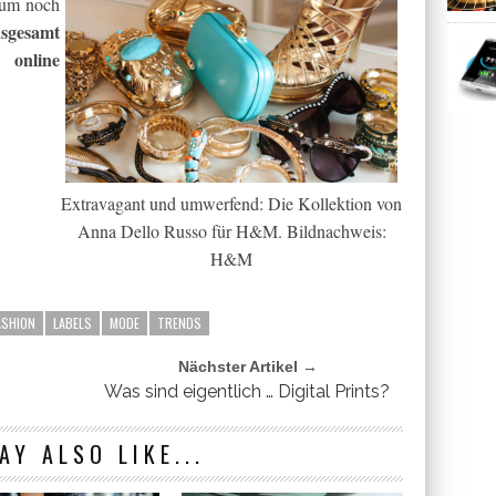
aum noch
nsgesamt
 online
Extravagant und umwerfend: Die Kollektion von
Anna Dello Russo für H&M. Bildnachweis:
H&M
ASHION
LABELS
MODE
TRENDS
Nächster Artikel →
Was sind eigentlich … Digital Prints?
AY ALSO LIKE...