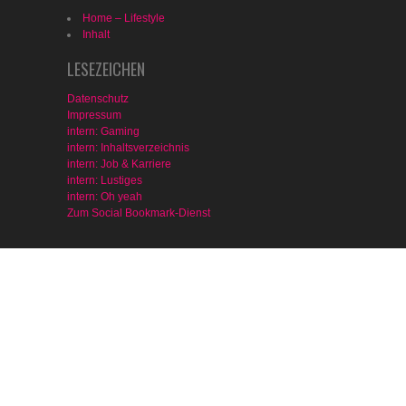
Home – Lifestyle
Inhalt
LESEZEICHEN
Datenschutz
Impressum
intern: Gaming
intern: Inhaltsverzeichnis
intern: Job & Karriere
intern: Lustiges
intern: Oh yeah
Zum Social Bookmark-Dienst