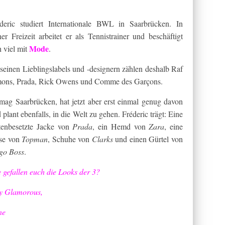
deric studiert Internationale BWL in Saarbrücken. In
ner Freizeit arbeitet er als Tennistrainer und beschäftigt
Mode
h viel mit
.
seinen Lieblingslabels und -designern zählen deshalb Raf
ons, Prada, Rick Owens und Comme des Garçons.
mag Saarbrücken, hat jetzt aber erst einmal genug davon
 plant ebenfalls, in die Welt zu gehen. Fréderic trägt: Eine
tenbesetzte Jacke von
Prada
, ein Hemd von
Zara
, eine
se von
Topman
, Schuhe von
Clarks
und einen Gürtel von
go Boss
.
 gefallen euch die Looks der 3?
y Glamorous,
ne