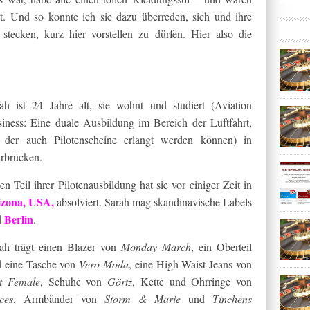
det. Und so konnte ich sie dazu überreden, sich und ihre
 stecken, kurz hier vorstellen zu dürfen. Hier also die
ah ist 24 Jahre alt, sie wohnt und studiert (Aviation
iness: Eine duale Ausbildung im Bereich der Luftfahrt,
 der auch Pilotenscheine erlangt werden können) in
rbrücken.
en Teil ihrer Pilotenausbildung hat sie vor einiger Zeit in
izona, USA,
absolviert. Sarah mag skandinavische Labels
Berlin
d
.
ah trägt einen Blazer von
Monday March
, ein Oberteil
 eine Tasche von
Vero Moda
, eine High Waist Jeans von
t Female
, Schuhe von
Görtz
, Kette und Ohrringe von
ces
, Armbänder von
Storm & Marie
und
Tinchens