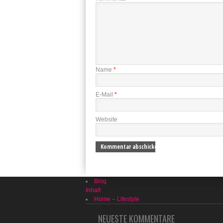
Name
*
E-Mail
*
Website
Blog
Inhalt
Home – Lifestyle
NEUESTE KOMMENTARE