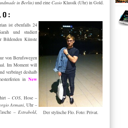
ndmade in Berlin)
und eine
Casio
Klassik (Uhr) in Gold.
LO:
rian ist ebenfalls 24
arah und studiert
r Bildenden Künste
 nur von Berufswegen
onal. Im Moment will
und verbringt deshalb
New
esterferien in
Shirt –
COS
, Hose –
orgio Armani
, Uhr –
Tasche –
Extrabold
,
Der stylische Flo. Foto: Privat.