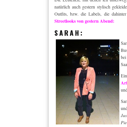
natürlich auch gestern stylisch geklei
Outfits, bzw. die Labels, die dahinter
Streetlooks von gestern Abend:
SARAH:
Sar
Bus
bei
Saa
Ein
Ar
un
Sar
und
Jus
Pie