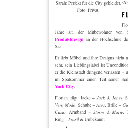
(Ha
Sarah: Perfekt für die City gekleidet.
Foto: Privat.
F
Flo
Jahre alt, der Mitbewohner von S
Produktdesign
an der Hochschule de
Saar.
Er liebt Möbel und ihre Designs nicht
sehr, sein Lieblingslabel ist Unconditi
er die Kleinstadt dringend verlassen – 
im Spätsommer einen Teil seiner Sem
York City
.
Florian trägt: Jacke –
Jack & Jone
s, 
Vero Moda
, Schuhe –
Asos
, Brille –
Gi
Casio
, Armband –
Storm & Marie
, 
Ring –
Fossil
& Unbekannt