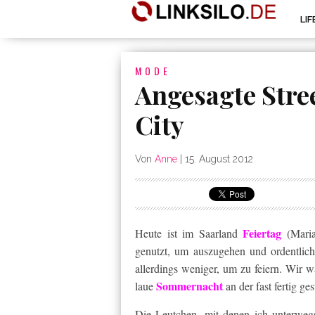
LI
MODE
Angesagte Stree
City
Von
Anne
|
15. August 2012
Feiertag
Heute ist im Saarland
(Maria
genutzt, um auszugehen und ordentlich
allerdings weniger, um zu feiern. Wir
Sommernacht
laue
an der fast fertig g
Die Leutchen, mit denen ich unterwegs