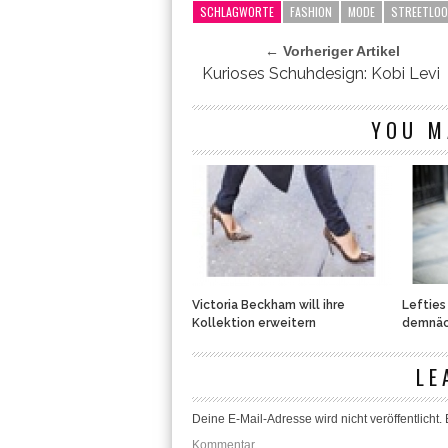
SCHLAGWORTE
FASHION
MODE
STREETLO
← Vorheriger Artikel
Kurioses Schuhdesign: Kobi Levi
YOU M
Victoria Beckham will ihre
Lefties
Kollektion erweitern
demnäc
LE
Deine E-Mail-Adresse wird nicht veröffentlicht.
E
Kommentar