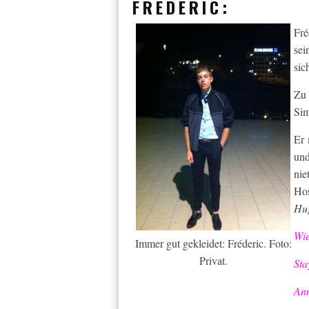
FRÉDERIC:
Fré
sei
sic
Zu 
Sim
Er 
und
nie
Ho
Hu
Wie
Immer gut gekleidet: Fréderic. Foto:
Privat.
Sta
An