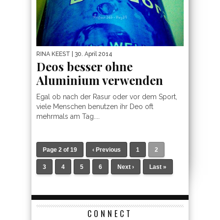
RINA KEEST
| 30. April 2014
Deos besser ohne
Aluminium verwenden
Egal ob nach der Rasur oder vor dem Sport,
viele Menschen benutzen ihr Deo oft
mehrmals am Tag....
Page 2 of 19
‹ Previous
1
2
3
4
5
6
Next ›
Last »
CONNECT