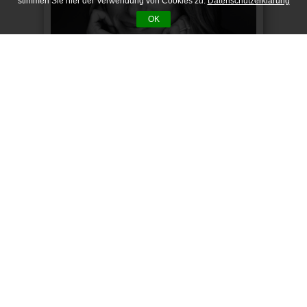
stimmen Sie hier der Verwendung von Cookies zu.
Datenschutzerklärung
OK
NILS
| 30. Juni 2013
Barbra Streisand wohl
zum letzten Mal in
Deutschland die „Woman
In Love“
Barbra Streisand – in Weltstar zu Besuch in
Deutschland. Zugegeben, mit dem Begriff
„Weltstar“ wird gerne und schnell...