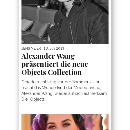
JENS MEIER
| 28. Juli 2013
Alexander Wang
präsentiert die neue
Objects Collection
Gerade rechtzeitig vor der Sommersaison
macht das Wunderkind der Modebranche,
Alexander Wang, wieder auf sich aufmerksam.
Die „Objects...