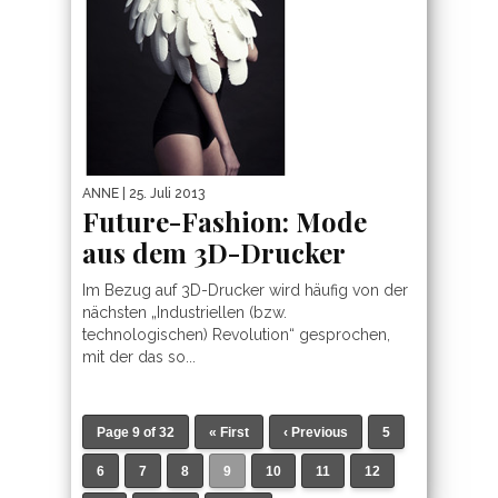
ANNE
| 25. Juli 2013
Future-Fashion: Mode
aus dem 3D-Drucker
Im Bezug auf 3D-Drucker wird häufig von der
nächsten „Industriellen (bzw.
technologischen) Revolution“ gesprochen,
mit der das so...
Page 9 of 32
« First
‹ Previous
5
6
7
8
9
10
11
12