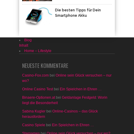
Die besten Tipps für Dein
Smartphone Akku
Blog
Inhalt
Home – Lifestyle
NEUESTE KOMMENTARE
Casino-Fox.com
bei
Online sein Glück versuchen – nur
wo?
Online Casino Test
bei
Ein Spielchen in Ehren …
Binaere-Optionen.at
bei
Geldanlage Festgeld: Worin
liegt die Besonderheit
Sabina Kugler
bei
Online-Casinos – das Glück
herausfordern
Casino Spiele
bei
Ein Spielchen in Ehren …
Stargames
bei
Online sein Glück versuchen – nur wo?