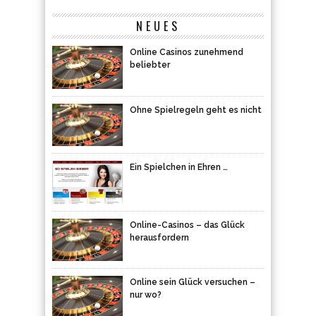
NEUES
Online Casinos zunehmend
beliebter
Ohne Spielregeln geht es nicht
Ein Spielchen in Ehren …
Online-Casinos – das Glück
herausfordern
Online sein Glück versuchen –
nur wo?