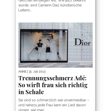
Geschäft einsteigen will: Wie jetzt bekannt
wurde, wird Camerin Diaz künstlerische
Leiterin...
ANNE
| 31. Juli 2013
Trennungsschmerz Adé:
So wirft frau sich richtig
in Schale
Sie sind so schmerzlich wie unvermeidbar –
und nahezu jede Frau kann ein Lied davon
singen, wie man...