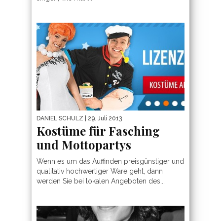
DANIEL SCHULZ
| 29. Juli 2013
Kostüme für Fasching
und Mottopartys
Wenn es um das Auffinden preisgünstiger und
qualitativ hochwertiger Ware geht, dann
werden Sie bei lokalen Angeboten des...