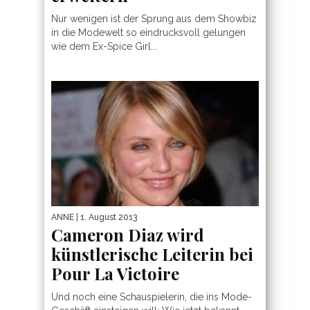
Nur wenigen ist der Sprung aus dem Showbiz
in die Modewelt so eindrucksvoll gelungen
wie dem Ex-Spice Girl...
ANNE
| 1. August 2013
Cameron Diaz wird
künstlerische Leiterin bei
Pour La Victoire
Und noch eine Schauspielerin, die ins Mode-