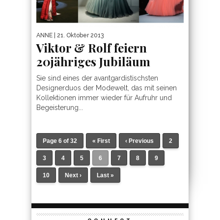
ANNE
| 21. Oktober 2013
Viktor & Rolf feiern
20jähriges Jubiläum
Sie sind eines der avantgardistischsten
Designerduos der Modewelt, das mit seinen
Kollektionen immer wieder für Aufruhr und
Begeisterung...
Page 6 of 32
« First
‹ Previous
2
3
4
5
6
7
8
9
10
Next ›
Last »