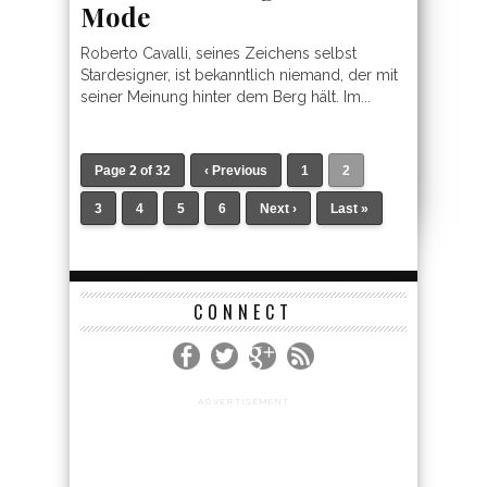
Mode
Roberto Cavalli, seines Zeichens selbst
Stardesigner, ist bekanntlich niemand, der mit
seiner Meinung hinter dem Berg hält. Im...
Page 2 of 32
‹ Previous
1
2
3
4
5
6
Next ›
Last »
CONNECT
ADVERTISEMENT