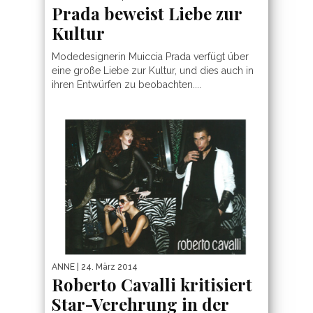
Prada beweist Liebe zur
Kultur
Modedesignerin Muiccia Prada verfügt über
eine große Liebe zur Kultur, und dies auch in
ihren Entwürfen zu beobachten....
ANNE
| 24. März 2014
Roberto Cavalli kritisiert
Star-Verehrung in der