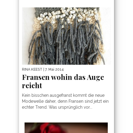
RINA KEEST
| 7. Mai 2014
Fransen wohin das Auge
reicht
Kein bisschen ausgefranst kommt die neue
Modewelle daher, denn Fransen sind jetzt ein
echter Trend. Was ursprünglich vor...