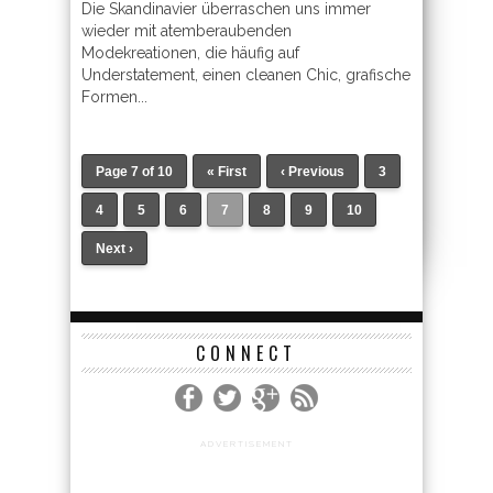
Die Skandinavier überraschen uns immer
wieder mit atemberaubenden
Modekreationen, die häufig auf
Understatement, einen cleanen Chic, grafische
Formen...
Page 7 of 10
« First
‹ Previous
3
4
5
6
7
8
9
10
Next ›
CONNECT
ADVERTISEMENT