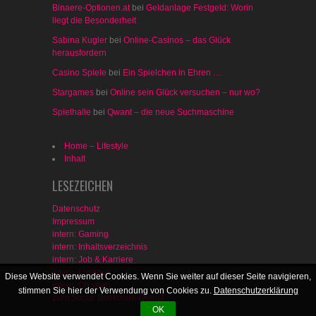
Binaere-Optionen.at
bei
Geldanlage Festgeld: Worin
liegt die Besonderheit
Sabina Kugler
bei
Online-Casinos – das Glück
herausfordern
Casino Spiele
bei
Ein Spielchen in Ehren …
Stargames
bei
Online sein Glück versuchen – nur wo?
Spielhalle
bei
Qwant – die neue Suchmaschine
Home – Lifestyle
Inhalt
LESEZEICHEN
Datenschutz
Impressum
intern: Gaming
intern: Inhaltsverzeichnis
intern: Job & Karriere
intern: Lustiges
Diese Website verwendet Cookies. Wenn Sie weiter auf dieser Seite navigieren,
intern: Oh yeah
stimmen Sie hier der Verwendung von Cookies zu.
Datenschutzerklärung
Zum Social Bookmark-Dienst
OK