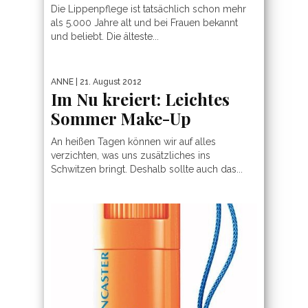
Die Lippenpflege ist tatsächlich schon mehr
als 5.000 Jahre alt und bei Frauen bekannt
und beliebt. Die älteste...
ANNE
| 21. August 2012
Im Nu kreiert: Leichtes
Sommer Make-Up
An heißen Tagen können wir auf alles
verzichten, was uns zusätzliches ins
Schwitzen bringt. Deshalb sollte auch das...