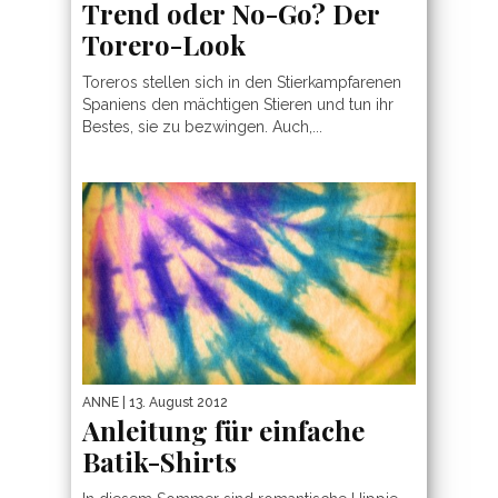
Trend oder No-Go? Der
Torero-Look
Toreros stellen sich in den Stierkampfarenen
Spaniens den mächtigen Stieren und tun ihr
Bestes, sie zu bezwingen. Auch,...
ANNE
| 13. August 2012
Anleitung für einfache
Batik-Shirts