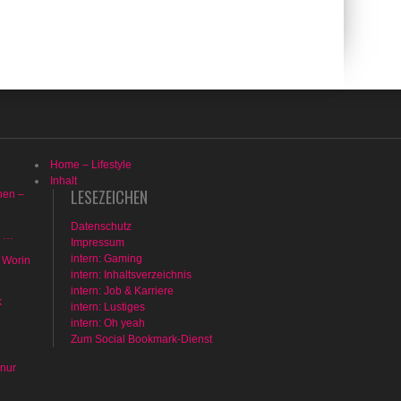
Home – Lifestyle
Inhalt
LESEZEICHEN
hen –
Datenschutz
n …
Impressum
intern: Gaming
 Worin
intern: Inhaltsverzeichnis
intern: Job & Karriere
k
intern: Lustiges
intern: Oh yeah
Zum Social Bookmark-Dienst
 nur