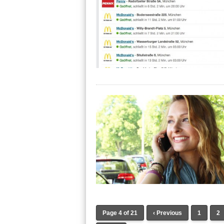
Page 4 of 21
‹ Previous
1
2