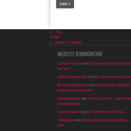
Last »
Blog
Inhalt
Home – Lifestyle
NEUESTE KOMMENTARE
Casino-Fox.com
bei
Online sein Glück versuc
nur wo?
Online Casino Test
bei
Ein Spielchen in Ehre
Binaere-Optionen.at
bei
Geldanlage Festgeld:
liegt die Besonderheit
Sabina Kugler
bei
Online-Casinos – das Glüc
herausfordern
Casino Spiele
bei
Ein Spielchen in Ehren …
Stargames
bei
Online sein Glück versuchen –
wo?