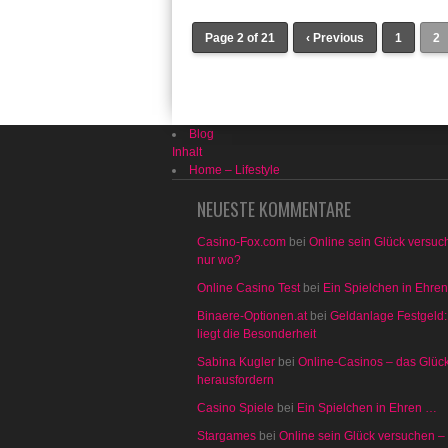
Page 2 of 21
‹ Previous
1
2
Blog
Inhalt
Home – Lifestyle
NEUESTE KOMMENTARE
Casino-Fox.com
bei
Online sein Glück versuc
nur wo?
Online Casino Test
bei
Ein Spielchen in Ehre
Binaere-Optionen.at
bei
Geldanlage Festgeld:
liegt die Besonderheit
Sabina Kugler
bei
Online-Casinos – das Glüc
herausfordern
Casino Spiele
bei
Ein Spielchen in Ehren …
Stargames
bei
Online sein Glück versuchen –