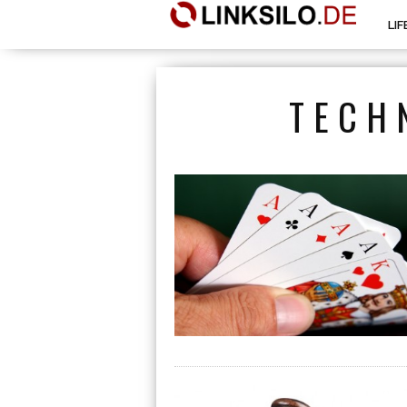
LI
TECH