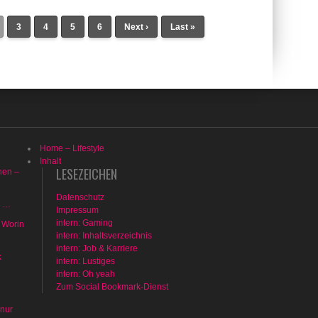
3
4
5
6
Next ›
Last »
Home – Lifestyle
Inhalt
LESEZEICHEN
hen –
Datenschutz
n …
Impressum
intern: Gaming
 Worin
intern: Inhaltsverzeichnis
intern: Job & Karriere
k
intern: Lustiges
intern: Oh yeah
Zum Social Bookmark-Dienst
 nur