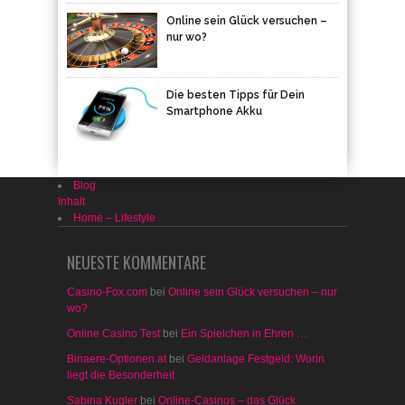
Online sein Glück versuchen –
nur wo?
Die besten Tipps für Dein
Smartphone Akku
Blog
Inhalt
Home – Lifestyle
NEUESTE KOMMENTARE
Casino-Fox.com
bei
Online sein Glück versuchen – nur
wo?
Online Casino Test
bei
Ein Spielchen in Ehren …
Binaere-Optionen.at
bei
Geldanlage Festgeld: Worin
liegt die Besonderheit
Sabina Kugler
bei
Online-Casinos – das Glück