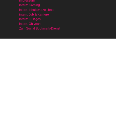
Impressum
intern: Gaming
intern: Inhaltsverzeichnis
intern: Job & Karriere
intern: Lustiges
intern: Oh yeah
Zum Social Bookmark-Dienst