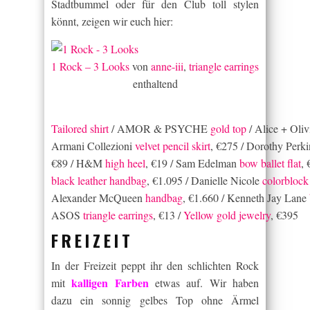
Stadtbummel oder für den Club toll stylen
könnt, zeigen wir euch hier:
1 Rock – 3 Looks
von
anne-iii
,
triangle earrings
enthaltend
Tailored shirt
/ AMOR & PSYCHE
gold top
/ Alice + Oli
Armani Collezioni
velvet pencil skirt
, €275 / Dorothy Perk
€89 / H&M
high heel
, €19 / Sam Edelman
bow ballet flat
,
black leather handbag
, €1.095 / Danielle Nicole
colorblock 
Alexander McQueen
handbag
, €1.660 / Kenneth Jay Lane
ASOS
triangle earrings
, €13 /
Yellow gold jewelry
, €395
FREIZEIT
In der Freizeit peppt ihr den schlichten Rock
kalligen Farben
mit
etwas auf. Wir haben
dazu ein sonnig gelbes Top ohne Ärmel