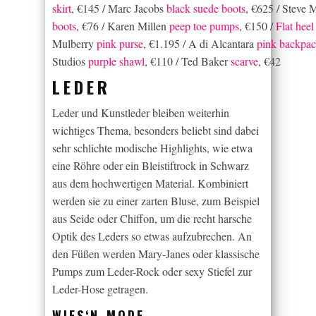
skirt
, €145 / Marc Jacobs
black suede boots
, €625 / Steve
boots
, €76 / Karen Millen
peep toe pumps
, €150 /
Flat heel
Mulberry
pink purse
, €1.195 / A di Alcantara
pink backpa
Studios
purple shawl
, €110 / Ted Baker
scarve
, €42
LEDER
Leder und Kunstleder bleiben weiterhin
wichtiges Thema, besonders beliebt sind dabei
sehr schlichte modische Highlights, wie etwa
eine Röhre oder ein Bleistiftrock in Schwarz
aus dem hochwertigen Material. Kombiniert
werden sie zu einer zarten Bluse, zum Beispiel
aus Seide oder Chiffon, um die recht harsche
Optik des Leders so etwas aufzubrechen. An
den Füßen werden Mary-Janes oder klassische
Pumps zum Leder-Rock oder sexy Stiefel zur
Leder-Hose getragen.
WIES‘N-MODE