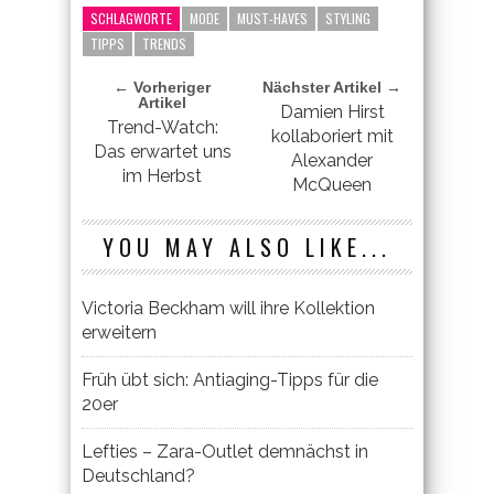
SCHLAGWORTE
MODE
MUST-HAVES
STYLING
TIPPS
TRENDS
← Vorheriger
Nächster Artikel →
Artikel
Damien Hirst
Trend-Watch:
kollaboriert mit
Das erwartet uns
Alexander
im Herbst
McQueen
YOU MAY ALSO LIKE...
Victoria Beckham will ihre Kollektion
erweitern
Früh übt sich: Antiaging-Tipps für die
20er
Lefties – Zara-Outlet demnächst in
Deutschland?