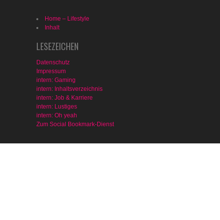
Home – Lifestyle
Inhalt
LESEZEICHEN
Datenschutz
Impressum
intern: Gaming
intern: Inhaltsverzeichnis
intern: Job & Karriere
intern: Lustiges
intern: Oh yeah
Zum Social Bookmark-Dienst