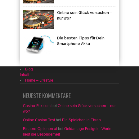
Online sein Glück versuchen –
nur wo?
Die besten Tipps für Dein
Smartphone Akku
Blog
Inhalt
Home – Lifestyle
NEUESTE KOMMENTARE
Casino-Fox.com
bei
Online sein Glück versuchen – nur
wo?
Online Casino Test
bei
Ein Spielchen in Ehren …
Binaere-Optionen.at
bei
Geldanlage Festgeld: Worin
liegt die Besonderheit