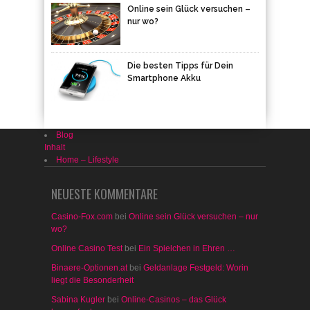
Online sein Glück versuchen –
nur wo?
Die besten Tipps für Dein
Smartphone Akku
Blog
Inhalt
Home – Lifestyle
NEUESTE KOMMENTARE
Casino-Fox.com
bei
Online sein Glück versuchen – nur
wo?
Online Casino Test
bei
Ein Spielchen in Ehren …
Binaere-Optionen.at
bei
Geldanlage Festgeld: Worin
liegt die Besonderheit
Sabina Kugler
bei
Online-Casinos – das Glück