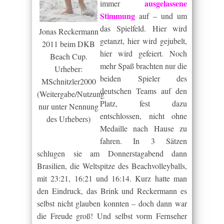
ausgelassene
immer
Stimmung
auf – und um
das Spielfeld. Hier wird
Jonas Reckermann
getanzt, hier wird gejubelt,
2011 beim DKB
hier wird gefeiert. Noch
Beach Cup.
mehr Spaß brachten nur die
Urheber:
beiden Spieler des
MSchnitzler2000
deutschen Teams auf den
(Weitergabe/Nutzung
Platz, fest dazu
nur unter Nennung
entschlossen, nicht ohne
des Urhebers)
Medaille nach Hause zu
fahren. In 3 Sätzen
schlugen sie am Donnerstagabend dann
Brasilien, die Weltspitze des Beachvolleyballs,
mit 23:21, 16:21 und 16:14. Kurz hatte man
den Eindruck, das Brink und Reckermann es
selbst nicht glauben konnten – doch dann war
die Freude groß! Und selbst vorm Fernseher