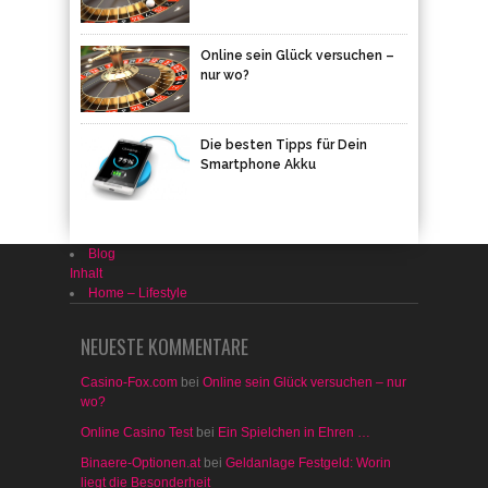
Online sein Glück versuchen –
nur wo?
Die besten Tipps für Dein
Smartphone Akku
Blog
Inhalt
Home – Lifestyle
NEUESTE KOMMENTARE
Casino-Fox.com
bei
Online sein Glück versuchen – nur
wo?
Online Casino Test
bei
Ein Spielchen in Ehren …
Binaere-Optionen.at
bei
Geldanlage Festgeld: Worin
liegt die Besonderheit