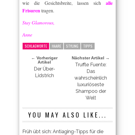
alle
wie die Gesichtsbreite, lassen sich
Frisuren
tragen.
Stay Glamorous,
Anne
SCHLAGWORTE
HAARE
STYLING
TIPPS
← Vorheriger
Nächster Artikel →
Artikel
Truffle Fuente:
Der Über-
Das
Lidstrich
wahrscheinlich
luxuriöseste
Shampoo der
Welt
YOU MAY ALSO LIKE...
Früh übt sich: Antiaging-Tipps für die