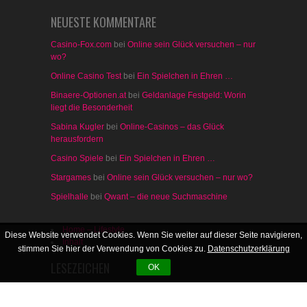
wo?
Online Casino Test
bei
Ein Spielchen in Ehren …
Binaere-Optionen.at
bei
Geldanlage Festgeld: Worin
liegt die Besonderheit
Sabina Kugler
bei
Online-Casinos – das Glück
herausfordern
Casino Spiele
bei
Ein Spielchen in Ehren …
Stargames
bei
Online sein Glück versuchen – nur wo?
Spielhalle
bei
Qwant – die neue Suchmaschine
Home – Lifestyle
Inhalt
LESEZEICHEN
Diese Website verwendet Cookies. Wenn Sie weiter auf dieser Seite navigieren,
Datenschutz
stimmen Sie hier der Verwendung von Cookies zu.
Datenschutzerklärung
Impressum
intern: Gaming
OK
intern: Inhaltsverzeichnis
intern: Job & Karriere
intern: Lustiges