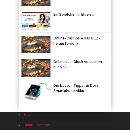
Online-Casinos – das Glück
herausfordern
Online sein Glück versuchen –
nur wo?
Die besten Tipps für Dein
Smartphone Akku
Blog
Inhalt
Home – Lifestyle
NEUESTE KOMMENTARE
Casino-Fox.com
bei
Online sein Glück versuchen – nur