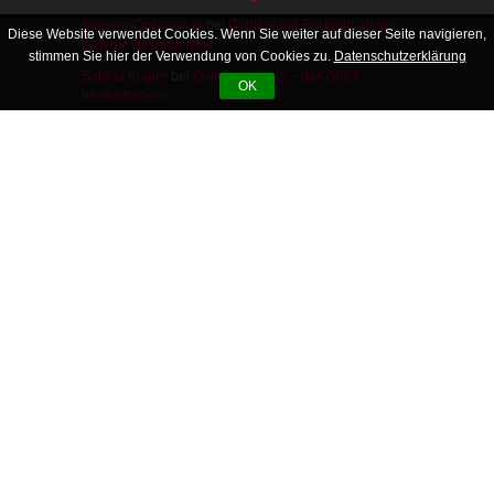
herausfordern
Diese Website verwendet Cookies. Wenn Sie weiter auf dieser Seite navigieren,
Casino Spiele
bei
Ein Spielchen in Ehren …
stimmen Sie hier der Verwendung von Cookies zu.
Datenschutzerklärung
Stargames
bei
Online sein Glück versuchen – nur wo?
OK
Spielhalle
bei
Qwant – die neue Suchmaschine
Home – Lifestyle
Inhalt
LESEZEICHEN
Datenschutz
Impressum
intern: Gaming
intern: Inhaltsverzeichnis
intern: Job & Karriere
intern: Lustiges
intern: Oh yeah
Zum Social Bookmark-Dienst