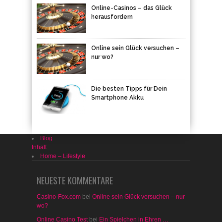
Online sein Glück versuchen –
nur wo?
Die besten Tipps für Dein
Smartphone Akku
Blog
Inhalt
Home – Lifestyle
NEUESTE KOMMENTARE
Casino-Fox.com
bei
Online sein Glück versuchen – nur
wo?
Online Casino Test
bei
Ein Spielchen in Ehren …
Binaere-Optionen.at
bei
Geldanlage Festgeld: Worin
liegt die Besonderheit
Sabina Kugler
bei
Online-Casinos – das Glück