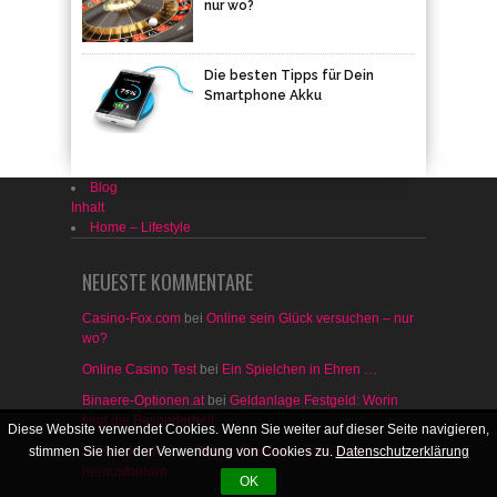
Smartphone Akku
Blog
Inhalt
Home – Lifestyle
NEUESTE KOMMENTARE
Casino-Fox.com
bei
Online sein Glück versuchen – nur
wo?
Online Casino Test
bei
Ein Spielchen in Ehren …
Binaere-Optionen.at
bei
Geldanlage Festgeld: Worin
liegt die Besonderheit
Sabina Kugler
bei
Online-Casinos – das Glück
herausfordern
Casino Spiele
bei
Ein Spielchen in Ehren …
Diese Website verwendet Cookies. Wenn Sie weiter auf dieser Seite navigieren,
Stargames
bei
Online sein Glück versuchen – nur wo?
stimmen Sie hier der Verwendung von Cookies zu.
Datenschutzerklärung
Spielhalle
bei
Qwant – die neue Suchmaschine
OK