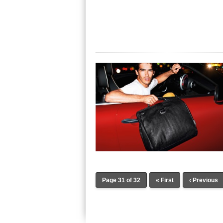
Page 31 of 32
« First
‹ Previous