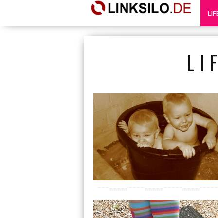
LI
LI