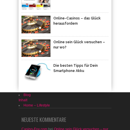
Online-Casinos – das Glück
herausfordern
Online sein Glück versuchen –
nur wo?
Die besten Tipps für Dein
Smartphone Akku
Blog
Inhalt
Home – Lifestyle
NEUESTE KOMMENTARE
Casino-Fox.com
bei
Online sein Glück versuchen – nur