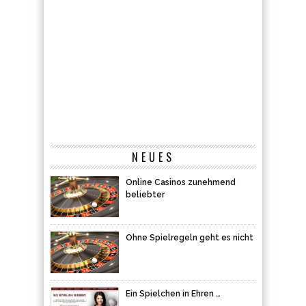
NEUES
Online Casinos zunehmend
beliebter
Ohne Spielregeln geht es nicht
Ein Spielchen in Ehren …