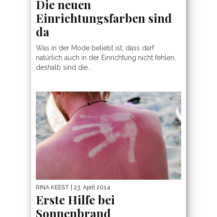
Die neuen
Einrichtungsfarben sind
da
Was in der Mode beliebt ist, dass darf
natürlich auch in der Einrichtung nicht fehlen,
deshalb sind die...
RINA KEEST
| 23. April 2014
Erste Hilfe bei
Sonnenbrand