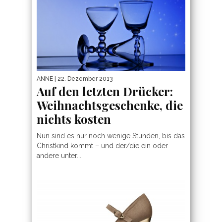
ANNE
| 22. Dezember 2013
Auf den letzten Drücker:
Weihnachtsgeschenke, die
nichts kosten
Nun sind es nur noch wenige Stunden, bis das
Christkind kommt – und der/die ein oder
andere unter...