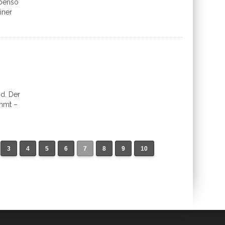
ebenso
iner
d. Der
immt –
3
4
5
6
7
8
9
10