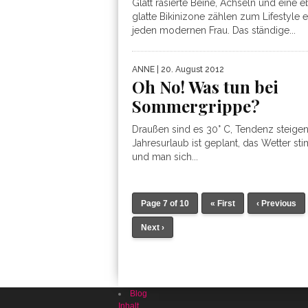
Glatt rasierte Beine, Achseln und eine 
glatte Bikinizone zählen zum Lifestyle e
jeden modernen Frau. Das ständige...
ANNE
| 20. August 2012
Oh No! Was tun bei
Sommergrippe?
Draußen sind es 30° C, Tendenz steigen
Jahresurlaub ist geplant, das Wetter st
und man sich...
Page 7 of 10
« First
‹ Previous
Next ›
Blog
Inhalt