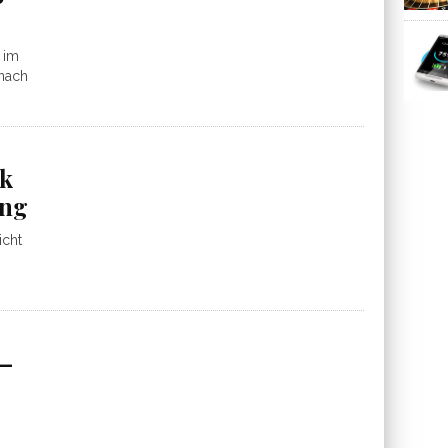
 im
 nach
nk
ung
icht
 –