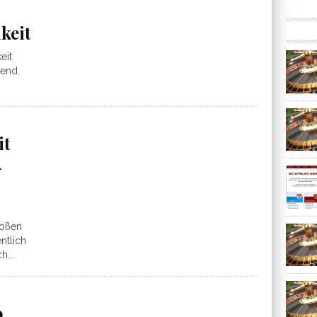
keit
eit
rend.
it
A
toßen
ntlich
h...
o