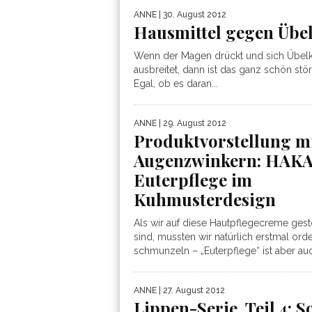
ANNE
| 30. August 2012
Hausmittel gegen Übel
Wenn der Magen drückt und sich Übelk
ausbreitet, dann ist das ganz schön stö
Egal, ob es daran...
ANNE
| 29. August 2012
Produktvorstellung m
Augenzwinkern: HAK
Euterpflege im
Kuhmusterdesign
Als wir auf diese Hautpflegecreme ges
sind, mussten wir natürlich erstmal orde
schmunzeln – „Euterpflege“ ist aber auc
ANNE
| 27. August 2012
Lippen-Serie, Teil 4: S